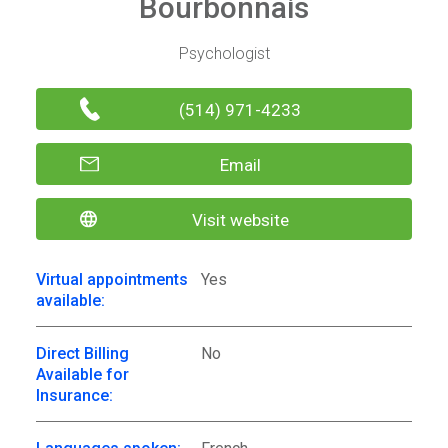
Bourbonnais
Psychologist
(514) 971-4233
Email
Visit website
Virtual appointments
Yes
available:
Direct Billing
No
Available for
Insurance: